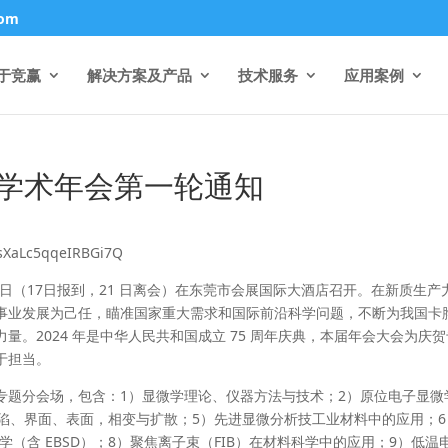
com
于竞赢
解决方案及产品
技术服务
应用案例
学学术年会第⼀轮通知
sXaLc5qqeIRBGi7Q
-21日（17日报到，21 ⽇离会）在东莞市会展国际大酒店召开。在新质生产
事业发展为己任，瞄准国家重⼤需求和国际前沿科学问题，不断为我国卡
。2024 年是中华人民共和国成立 75 周年庆典，本届年会⼤会为庆贺
于担当。
专题分会场，包含：1）显微学理论、仪器方法与技术；2）原位电子显微
陷、界面、表面，相变与扩散；5）先进显微分析技工业材料中的应用；6
微学（含 EBSD）；8）聚焦离⼦束（FIB）在材料科学中的应用；9）低温