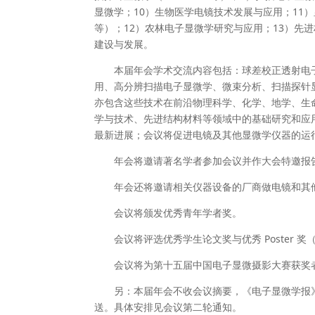
显微学；10）生物医学电镜技术发展与应用；11
等）；12）农林电子显微学研究与应用；13）先
建设与发展。
本届年会学术交流内容包括：球差校正透射电
用、高分辨扫描电子显微学、微束分析、扫描探针显
亦包含这些技术在前沿物理科学、化学、地学、生
学与技术、先进结构材料等领域中的基础研究和应
最新进展；会议将促进电镜及其他显微学仪器的运
年会将邀请著名学者参加会议并作大会特邀报
年会还将邀请相关仪器设备的厂商做电镜和其
会议将颁发优秀青年学者奖。
会议将评选优秀学生论文奖与优秀 Poster 奖（
会议将为第十五届中国电子显微摄影大赛获奖
另：本届年会不收会议摘要，《电子显微学报》第
送。具体安排见会议第二轮通知。