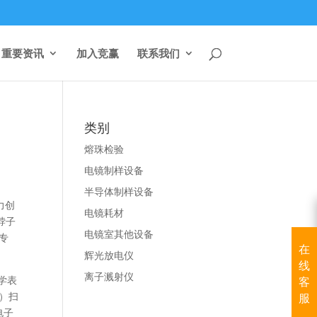
重要资讯
加入竞赢
联系我们
类别
熔珠检验
电镜制样设备
半导体制样设备
力创
电镜耗材
脖子
电镜室其他设备
专
在
辉光放电仪
线
离子溅射仪
学表
客
）扫
服
电子