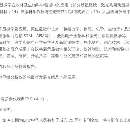
）显微学在农林及生物科学领域中的应用（超分辨显微镜，激光共聚焦显微
进材料；14）显微科学仪器与先进材料组织结构表征；15）大型科研仪器
⼦显微学及应⽤、原位显微学技术（包括力学、物理、化学、生物等）及
微学（包括 STM、AFM等）、低温电子显微学和激光共聚焦显微学等
命科学、医学和信息科学等学科及新能源技术、热电材料、信息技术、环
⽤基础研究成果；会议将展示显微学相关理论、仪器制造、技术和实验⽅
行、管理、维护、开放共享，实验平台的建设和发展的交流等。
告和分会场特邀报告。
他显微分析仪器的最新发展介绍及产品展示。
请参会代表自带 Poster）。
者颁奖。
 4-5 期为庆贺中华人民共和国成立 75 周年专刊文集，将带到年会上