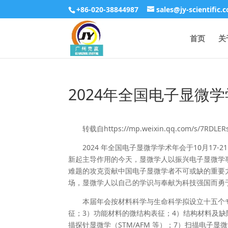
+86-020-38844987
sales@jy-scientific.
首页
关
2024年全国电⼦显微
转载自https://mp.weixin.qq.com/s/7RDLER
2024 年全国电子显微学学术年会于10月17
新起主导作⽤的今天，显微学⼈以振兴电子显微学
难题的攻克贡献中国电⼦显微学者不可或缺的重要⼒量
场，显微学人以自己的学识与奉献为科技强国而勇
本届年会按材料科学与生命科学拟设立十五个
征；3）功能材料的微结构表征；4）结构材料及缺
描探针显微学（STM/AFM 等）；7）扫描电子显