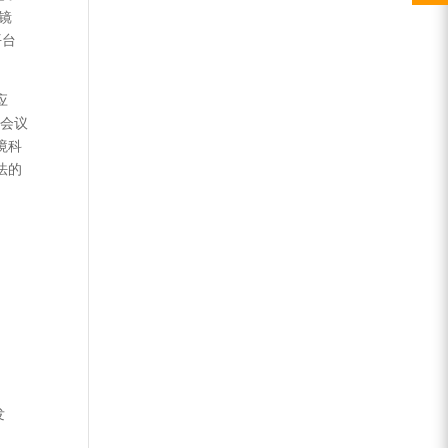
镜
平台
应
。会议
境科
法的
发