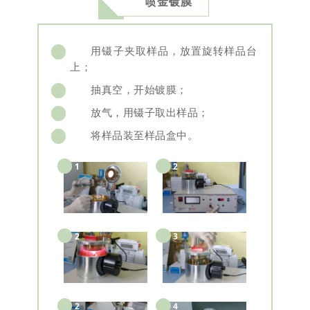
喷金镀膜
用镊子夹取样品，放置旋转样品台
1
上；
抽真空，开始镀膜；
2
放气，用镊子取出样品；
3
将样品装至样品盒中。
4
1
2
2
3
2
4