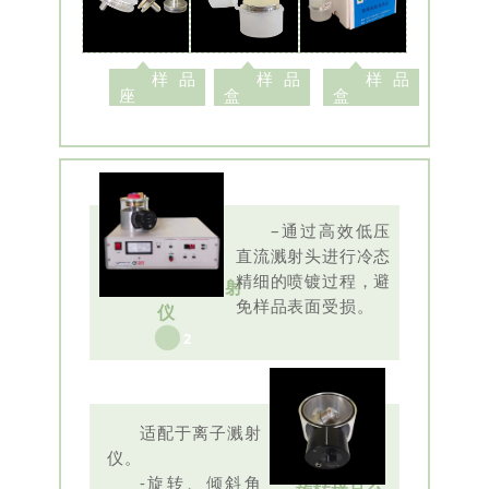
样品
样品
样品
座
盒
盒
–
通过高效低压
直流溅射头进行冷态
精细的喷镀过程，避
6006离子溅射
免样品表面受损。
仪
2
适配于离子溅射
仪。
-旋转、倾斜角