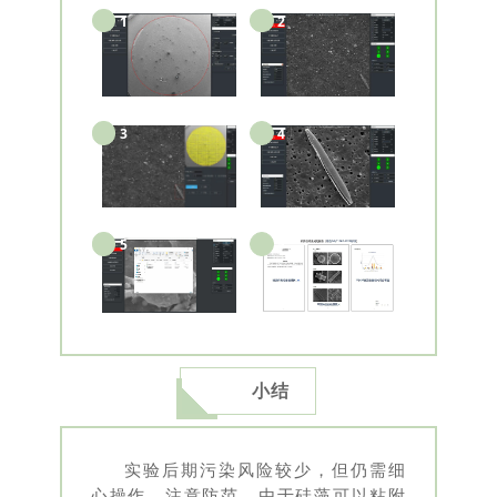
1
2
3
4
5
5
小结
实验后期污染风险较少，但仍需细
心操作，注意防范。由于硅藻可以粘附