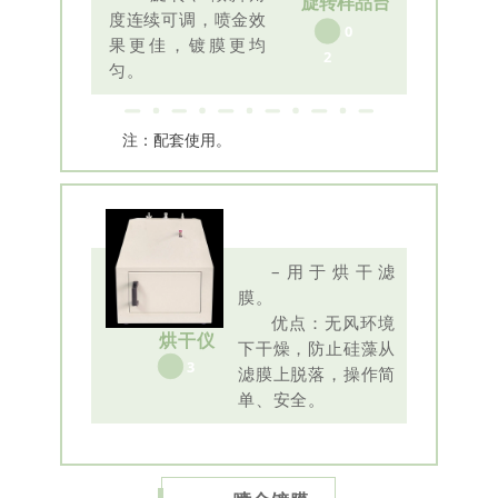
旋转样品台
度连续可调，喷金效
0
果更佳，镀膜更均
2
匀。
注：配套使用。
–
用于烘干滤
膜。
优点：
无风环境
烘干仪
下干燥，防止硅藻从
3
滤膜上脱落，
操作简
单、安全。