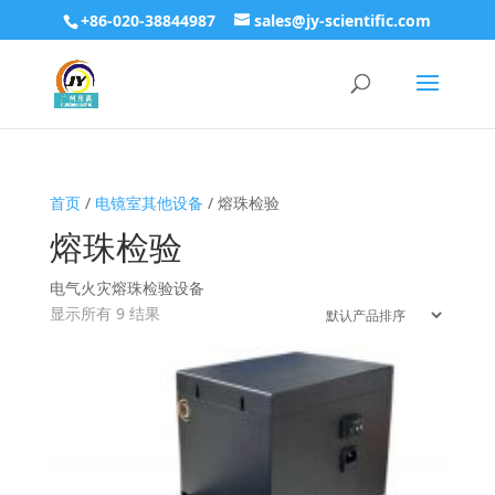
+86-020-38844987
sales@jy-scientific.com
首页
/
电镜室其他设备
/ 熔珠检验
熔珠检验
电气火灾熔珠检验设备
显示所有 9 结果