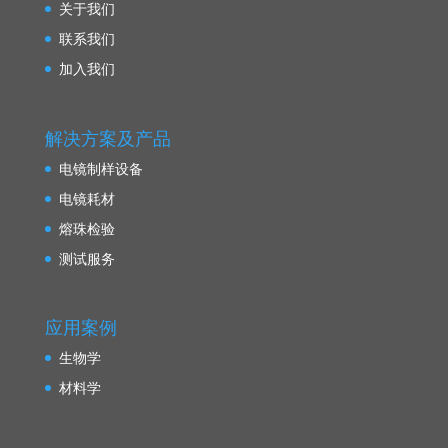
关于我们
联系我们
加入我们
解决方案及产品
电镜制样设备
电镜耗材
熔珠检验
测试服务
应用案例
生物学
材料学