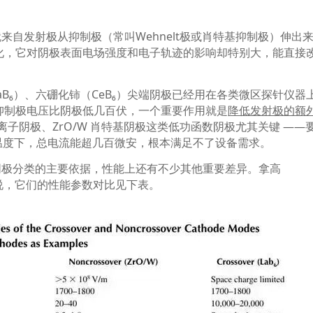
就来自发射极从抑制极（常叫
Wehnelt
极或肖特基抑制极）伸出
化，它对阴极表面电场强度和电子轨迹的影响却特别大，能直接
aB₆
）、六硼化铈（
CeB₆
）尖端阴极已经用在各类微区探针仪器
抑制极电压比阴极低几百伏，一个重要作用就是
降低发射极的额
离子阴极、
ZrO/W
肖特基阴极这类低功函数阴极尤其关键
——
温度下，总电流能超几百微安，根本满足不了设备需求。
阴极分类的主要依据，性能上还有不少其他重要差异。拿高
说，它们的性能参数对比见下表。