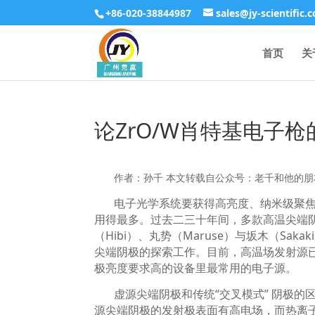
+86-020-38844987
sales@jy-scientific.
首页
关
论ZrO/W肖特基电子
作者：孙千 本文转载自公众号：老千和他的朋友们。原文地址：
电子光学系统要获得高亮度、纳米级聚
用得最多。过去二三十年间，多款高温尖端
（
Hibi
）、丸势（
Maruse
）与坂木（
Sakaki
尖端阴极的探索工作。目前，高温场发射源
极亮度要求高的设备里最常用的电子源。
虚源尖端阴极和传统
“
交叉模式
”
阴极的
源尖端阴极的发射极表面有高电场，而热离