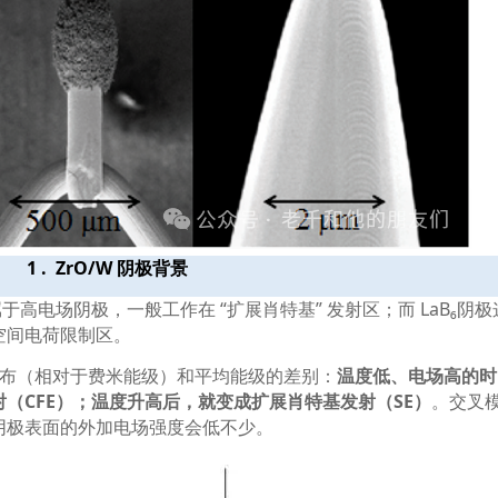
1 . ZrO/W
阴极背景
属于高电场阴极，一般工作在
“
扩展肖特基
”
发射区；而
LaB₆
阴极
空间电荷限制区。
布（相对于费米能级）和平均能级的差别：
温度低、电场高的时
射（
CFE
）；温度升高后，就变成扩展肖特基发射（
SE
）
。交叉
阴极表面的外加电场强度会低不少。