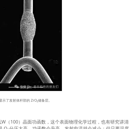
显示了发射体杆部的
ZrO₂
储备层。
低
W
（
100
）晶面功函数，这个表面物理化学过程，也有研究讲清
是
O₂
分压太高，功函数会升高，发射电流就会减小；但只要温