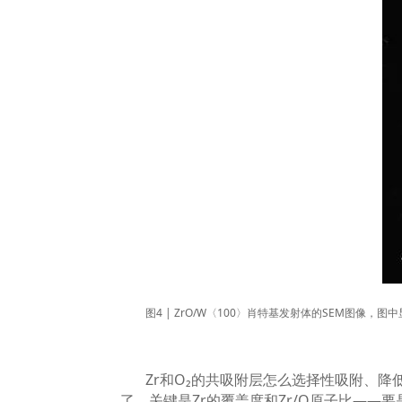
图
4 | ZrO/W
〈
100
〉肖特基发射体的
SEM
图像，图中
Zr
和
O₂
的共吸附层怎么选择性吸附、降
了。关键是
Zr
的覆盖度和
Zr/O
原子比
——
要