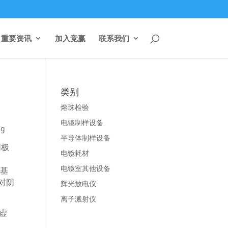
重要资讯
加入竞赢
联系我们
类别
熔珠检验
电镜制样设备
Cg
半导体制样设备
阴极
电镜耗材
电镜室其他设备
特基
对阴
辉光放电仪
离子溅射仪
虚