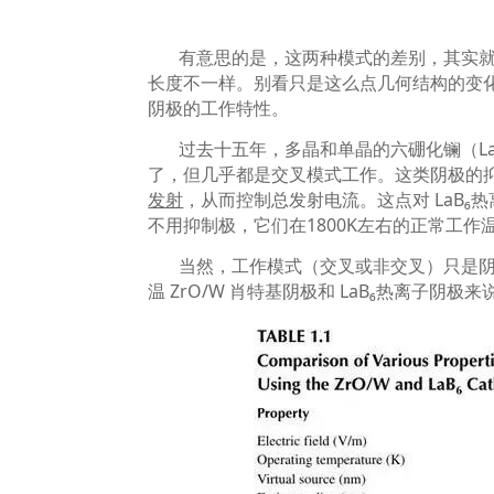
有意思的是，这两种模式的差别，其实
长度不一样。别看只是这么点几何结构的变
阴极的工作特性。
过去十五年，多晶和单晶的六硼化镧（
L
了，但几乎都是交叉模式工作。这类阴极的
发射
，从而控制总发射电流。这点对
LaB₆
热
不用抑制极，它们在
1800K
左右的正常工作
当然，工作模式（交叉或非交叉）只是
温
ZrO/W
肖特基阴极和
LaB₆
热离子阴极来