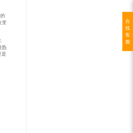
来的
在
改变
线
客
上
服
外热
要是