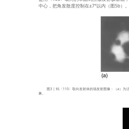
中心，把角发散度控制在
±7°
以内（图
5b
）
图
3 |
钨〈
110
〉取向发射体的场发射图像：（
a
）为
象。