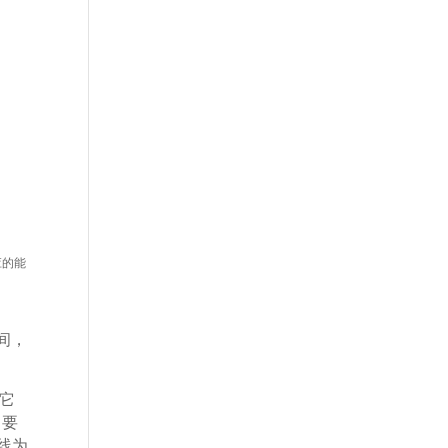
应的能
间，
它
。要
线为