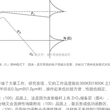
射（
F₁
）两种模式下，固体
–
真空界面的电子势能示意图，并标注了两种发射模式对
者做了大量工作。研究发现，它的工作温度能在
300K
到
1800K
之
半径在
0.3μm
到
1.0μm
时，操作起来也比较方便，性能也稳定。
在（
100
）晶面上。这是因为发射极杆上有
ZrO₂
储备层（图
4
），
合物又会选择性地吸附在（
100
）晶面上，最后形成低功函数区
，（
100
）晶面的功函数会选择性降低，这样电子束就能以阴极轴