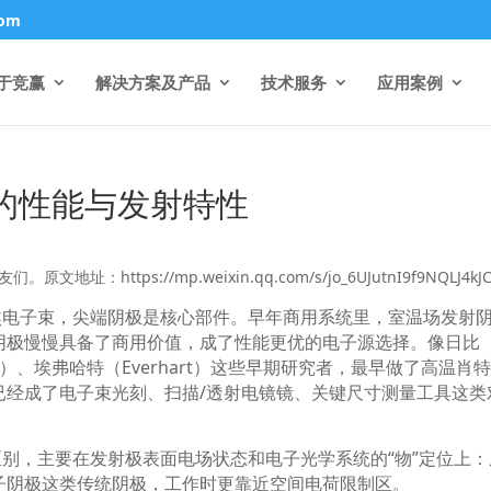
com
于竞赢
解决方案及产品
技术服务
应用案例
枪的性能与发射特性
https://mp.weixin.qq.com/s/jo_6UJutnI9f9NQLJ4kJ
焦电子束，尖端阴极是核心部件。早年商用系统里，室温场发射
阴极慢慢具备了商用价值，成了性能更优的电子源选择。像日比
）、埃弗哈特（
Everhart
）这些早期研究者，最早做了高温肖
已经成了电子束光刻、扫描
/
透射电镜镜、关键尺寸测量工具这类
区别，主要在发射极表面电场状态和电子光学系统的
“
物
”
定位上：
子阴极这类传统阴极，工作时更靠近空间电荷限制区。