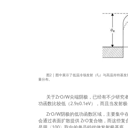
图
2 |
图中展示了低温冷场发射（
F₂
）与高温肖特基发
量分布。
关于
ZrO/W
尖端阴极，已经有不少研究
功函数比较低（
2.9±0.1eV
），而且当发射极
ZrO/W
阴极的低功函数区域，主要集中
会通过表面扩散提供
ZrO
复合物，而这些复
是用〈
100
〉取向的单晶钨丝做发射极基底