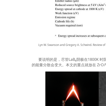
Lyn W. Swanson and Gregory A. Schwind. Review of
要说明的是，尽管
LaB₆
阴极在
1800K
时
的能量分散会变大。本文的重点就放在
ZrO