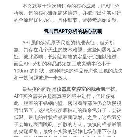
本文就基于这次研讨会的核心成果，把
APT
分
析氢、氘的核心难题简述清楚，并梳理出切实可行
的全流程优化办法。具体细节，请参考原始文献。
氢与氘
APT
分析的核心瓶颈
APT
虽能实现原子尺度的精准表征，但分析
氢、氘存在几个天生的技术难题，这些问题相互牵
扯、彼此影响，长期让精准的定量研究难以推进。
而且
APT
分析的样品必须加工成尖端半径小于
100nm
的针状，这种特殊的样品形态也让氢的流失
和干扰问题被进一步放大。
最头疼的问题是
仪器真空腔室的残余氢干扰
。
APT
实验需要在超高真空环境中进行，但即便如
此，腔室的不锈钢内壁、密封圈等部件仍会缓慢脱
附出氢气，这些没被彻底抽走的残余氢分子，会被
低温、带电的针状样品表面吸附。之后，这些氢分
子会通过表面跳跃、扩散的方式，慢慢向样品最细
的尖端聚集，最终在实验的强静电场作用下被电