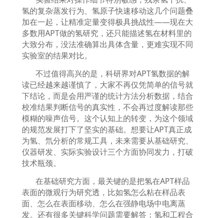
氢的复杂蒸发行为、氢原子快速移动这几个问题叠
加在一起，让精准定量变得极具挑战性
——
现在大
多数用
APT
做的氢研究，还只能描述氢在材料里的
大致分布，没法准确算出具体含量，更难实现不同
实验室的结果对比。
不过值得高兴的是，科研界对
APT
氢数据的解
读已经越来越谨慎了，大家不再仅凭简单的信号就
下结论，而是会用严谨的统计方法分析数据，结合
校准结果判断信号的真实性，不会再过度解读那些
模糊的噪声信号。这个认知上的转变，为这个领域
的规范发展打下了坚实的基础。想要让
APT
真正成
为氢、氘分析的常规工具，未来需要从基础研究、
仪器研发、实际实验设计三个方面协同发力，打破
技术瓶颈。
在基础研究方面，最关键的是把氢在
APT
样品
表面的微观行为研究透，比如氢怎么粘在样品表
面、怎么在表面移动、怎么在强静电场中电离蒸
发。还有很多关键科学问题需要解答：氢和工程合