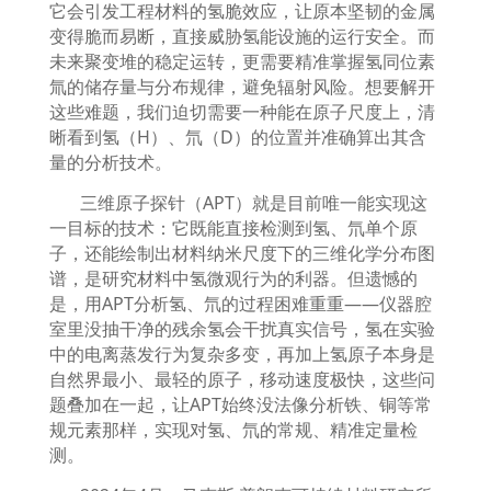
它会引发工程材料的氢脆效应，让原本坚韧的金属
变得脆而易断，直接威胁氢能设施的运行安全。而
未来聚变堆的稳定运转，更需要精准掌握氢同位素
氚的储存量与分布规律，避免辐射风险。想要解开
这些难题，我们迫切需要一种能在原子尺度上，清
晰看到氢（
H
）、氘（
D
）的位置并准确算出其含
量的分析技术。
三维原子探针（
APT
）就是目前唯一能实现这
一目标的技术：它既能直接检测到氢、氘单个原
子，还能绘制出材料纳米尺度下的三维化学分布图
谱，是研究材料中氢微观行为的利器。但遗憾的
是，用
APT
分析氢、氘的过程困难重重
——
仪器腔
室里没抽干净的残余氢会干扰真实信号，氢在实验
中的电离蒸发行为复杂多变，再加上氢原子本身是
自然界最小、最轻的原子，移动速度极快，这些问
题叠加在一起，让
APT
始终没法像分析铁、铜等常
规元素那样，实现对氢、氘的常规、精准定量检
测。