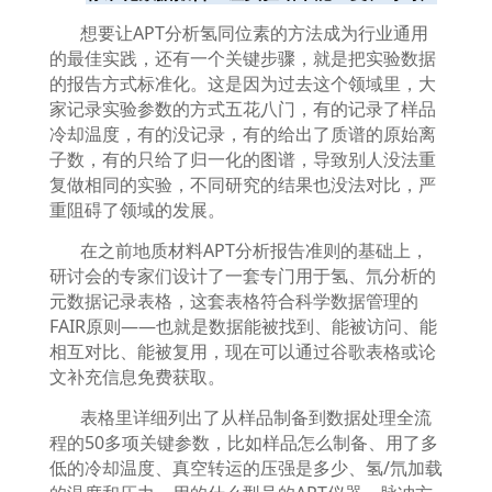
想要让
APT
分析氢同位素的方法成为行业通用
的最佳实践，还有一个关键步骤，就是把实验数据
的报告方式标准化。这是因为过去这个领域里，大
家记录实验参数的方式五花八门，有的记录了样品
冷却温度，有的没记录，有的给出了质谱的原始离
子数，有的只给了归一化的图谱，导致别人没法重
复做相同的实验，不同研究的结果也没法对比，严
重阻碍了领域的发展。
在之前地质材料
APT
分析报告准则的基础上，
研讨会的专家们设计了一套专门用于氢、氘分析的
元数据记录表格，这套表格符合科学数据管理的
FAIR
原则
——
也就是数据能被找到、能被访问、能
相互对比、能被复用，现在可以通过谷歌表格或论
文补充信息免费获取。
表格里详细列出了从样品制备到数据处理全流
程的
50
多项关键参数，比如样品怎么制备、用了多
低的冷却温度、真空转运的压强是多少、氢
/
氘加载