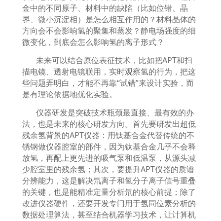
金中的不同原子、材料中的缺陷（比如位错、晶
界、微小沉淀相）是怎么相互作用的？材料晶体的
方向会不会影响氢的聚集和蒸发？静电场强度的细
微变化，到底会怎么影响氢的离子形式？
未来可以结合原位表征技术，比如把
APT
和扫
描电镜、透射电镜联用，实时观察氢的行为，把这
些问题弄明白，才能不再靠
“
试错
”
来设计实验，而
是有理论依据地优化实验。
仪器研发是突破技术瓶颈最直接、最有效的办
法，也是未来的核心研发方向。首先要研发出超低
残余氢背景的
APT
仪器：用钛基合金代替传统的不
锈钢做仪器腔室的部件，因为钛基合金几乎不会释
放氢，再配上更先进的吸气泵和低温泵，从源头减
少腔室里的残余氢；其次，要提升
APT
仪器的质谱
分辨能力，这是解决氘离子和氢分子离子信号重叠
的关键，也是能精准定量分析氘的核心前提；除了
改进仪器硬件，还要开发专门用于氢同位素分析的
数据处理算法，甚至结合机器学习技术，让计算机