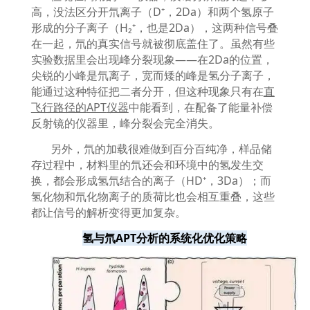
高，没法区分开氘离子（
D⁺
，
2Da
）和两个氢原子
形成的分子离子（
H₂⁺
，也是
2Da
），这两种信号叠
在一起，氘的真实信号就被彻底盖住了。虽然有些
实验数据里会出现峰分裂现象
——
在
2Da
的位置，
尖锐的小峰是氘离子，宽而矮的峰是氢分子离子，
能通过这种特征把二者分开，但这种现象只有在
直
飞行路径的
APT
仪器
中能看到，在配备了能量补偿
反射镜的仪器里，峰分裂会完全消失。
另外，氘的加载很难做到百分百纯净，样品储
存过程中，材料里的氘还会和环境中的氢发生交
换，都会形成氢氘结合的离子（
HD⁺
，
3Da
）；而
氢化物和氘化物离子的质荷比也会相互重叠，这些
都让信号的解析变得更加复杂。
氢与氘
APT
分析的系统化优化策略