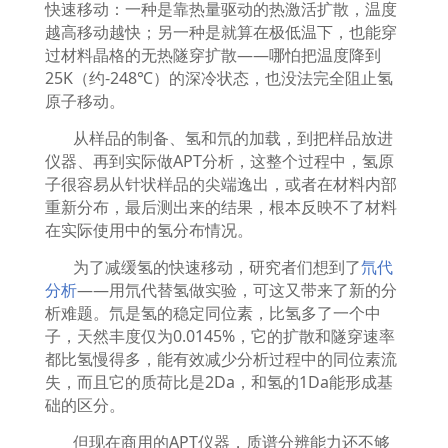
快速移动：一种是靠热量驱动的热激活扩散，温度
越高移动越快；另一种是就算在极低温下，也能穿
过材料晶格的无热隧穿扩散
——
哪怕把温度降到
25K
（约
-248℃
）的深冷状态，也没法完全阻止氢
原子移动。
从样品的制备、氢和氘的加载，到把样品放进
仪器、再到实际做
APT
分析，这整个过程中，氢原
子很容易从针状样品的尖端逸出，或者在材料内部
重新分布，最后测出来的结果，根本反映不了材料
在实际使用中的氢分布情况。
为了减缓氢的快速移动，研究者们想到了
氘代
分析
——
用氘代替氢做实验，可这又带来了新的分
析难题。氘是氢的稳定同位素，比氢多了一个中
子，天然丰度仅为
0.0145%
，它的扩散和隧穿速率
都比氢慢得多，能有效减少分析过程中的同位素流
失，而且它的质荷比是
2Da
，和氢的
1Da
能形成基
础的区分。
但现在商用的
APT
仪器，质谱分辨能力还不够