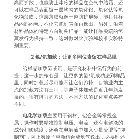
高而扩散，也能防止冰冷的样品在空气中结霜。还
可以在样品表面镀一层均匀的氧化铝、氧化钛等氧
化物薄膜，这层薄膜就像一道防护屏障，能拦住样
品内部的氢，不让它跑到表面再逸出。另外，沿着
材料晶体的特定方向制备样品，能让样品尖端的氢
蒸发行为保持一致，这对做对比实验和校准实验特
别重要。
2
氢
/
氘加载：让更多同位素留在样品里
给样品加载氢或氘，是研究材料中氢行为的前
提，这一步的核心是：让更多的氢
/
氘成功进到样品
里，同时加载后尽可能不让它们跑掉。目前业内主
流的加载方法有三种，等离子体加载是近几年新发
展的、很有潜力的方法，不同方法的优化重点各有
不同。
电化学加载
主要用于钢材、铝合金等常规金
属，操作时要精准控制电压、电流，还有电解液的
成分和酸碱度，还会在电解液中加入少量硫脲等
“
抑
制剂
”
，防止氢原子重新结合成氢气逸出，必要时还