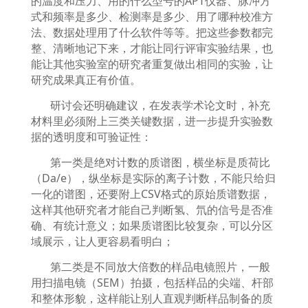
的温度和压力、用的什么型号的
APT
仪器、脉冲方
式和频率是多少、检测率是多少、用了哪种校准方
法、数据处理用了什么软件等等。把这些参数都完
整、清晰地记下来，才能让同行评审实验结果，也
能让其他实验室的研究者重复做出相同的实验，让
研究成果真正有价值。
研讨会还明确建议，在发表学术论文时，补充
材料里必须附上三类关键数据，进一步提升实验数
据的透明度和可验证性：
第一类是绝对计数的质谱图，横坐标是质荷比
（
Da/e
），纵坐标是实际的离子计数，不能只给归
一化的谱图，还要附上
CSV
格式的原始质谱数据，
这样其他研究者才能自己判断氢、氘的信号是否准
确、有统计意义；如果质谱图比较复杂，可以分区
域展示，让人更容易看明白；
第二类是不同放大倍数的样品电镜照片，一般
用扫描电镜（
SEM
）拍摄，包括样品的尖端、杆部
和整体形貌，这样能让别人直观判断样品制备的质