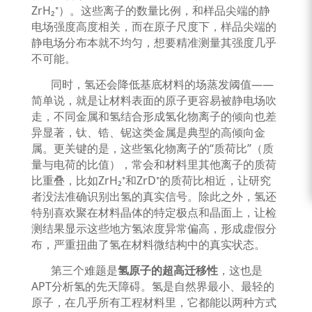
ZrH₂⁺
）。这些离子的数量比例，和样品尖端的静
电场强度高度相关，而在原子尺度下，样品尖端的
静电场分布本就不均匀，想要精准测量其强度几乎
不可能。
同时，氢还会降低基底材料的场蒸发阈值
——
简单说，就是让材料表面的原子更容易被静电场吹
走，不同金属和氢结合形成氢化物离子的倾向也差
异显著，钛、锆、铌这类金属是典型的高倾向金
属。更关键的是，这些氢化物离子的
“
质荷比
”
（质
量与电荷的比值），常会和材料里其他离子的质荷
比重叠，比如
ZrH₂⁺
和
ZrD⁺
的质荷比相近，让研究
者没法准确识别出氢的真实信号。除此之外，氢还
特别喜欢聚在材料晶体的特定极点和晶面上，让检
测结果显示这些地方氢浓度异常偏高，形成虚假分
布，严重扭曲了氢在材料微结构中的真实状态。
第三个难题是
氢原子的超高迁移性
，这也是
APT
分析氢的先天障碍。氢是自然界最小、最轻的
原子，在几乎所有工程材料里，它都能以两种方式