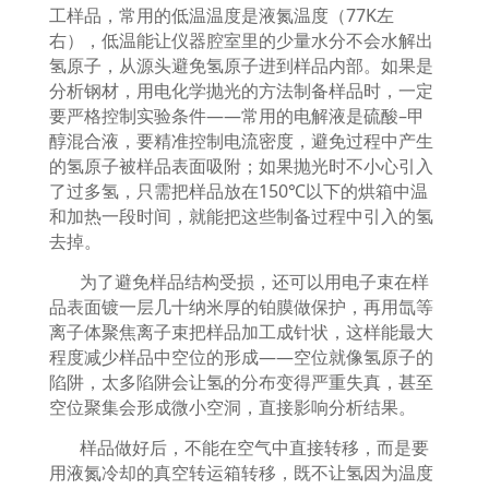
工样品，常用的低温温度是液氮温度（
77K
左
右），低温能让仪器腔室里的少量水分不会水解出
氢原子，从源头避免氢原子进到样品内部。如果是
分析钢材，用电化学抛光的方法制备样品时，一定
要严格控制实验条件
——
常用的电解液是硫酸
–
甲
醇混合液，要精准控制电流密度，避免过程中产生
的氢原子被样品表面吸附；如果抛光时不小心引入
了过多氢，只需把样品放在
150℃
以下的烘箱中温
和加热一段时间，就能把这些制备过程中引入的氢
去掉。
为了避免样品结构受损，还可以用电子束在样
品表面镀一层几十纳米厚的铂膜做保护，再用氙等
离子体聚焦离子束把样品加工成针状，这样能最大
程度减少样品中空位的形成
——
空位就像氢原子的
陷阱，太多陷阱会让氢的分布变得严重失真，甚至
空位聚集会形成微小空洞，直接影响分析结果。
样品做好后，不能在空气中直接转移，而是要
用液氮冷却的真空转运箱转移，既不让氢因为温度