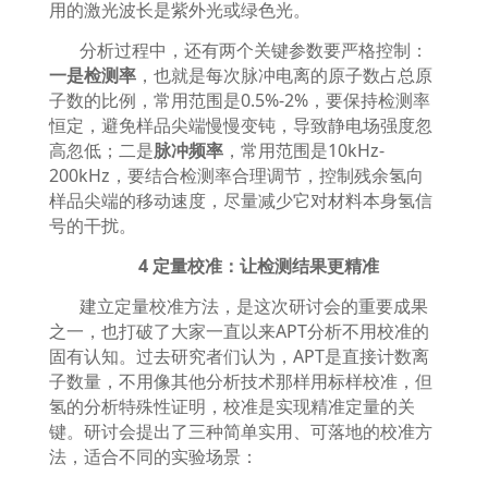
用的激光波长是紫外光或绿色光。
分析过程中，还有两个关键参数要严格控制：
一是检测率
，也就是每次脉冲电离的原子数占总原
子数的比例，常用范围是
0.5%-2%
，要保持检测率
恒定，避免样品尖端慢慢变钝，导致静电场强度忽
高忽低；二是
脉冲频率
，常用范围是
10kHz-
200kHz
，要结合检测率合理调节，控制残余氢向
样品尖端的移动速度，尽量减少它对材料本身氢信
号的干扰。
4
定量校准：让检测结果更精准
建立定量校准方法，是这次研讨会的重要成果
之一，也打破了大家一直以来
APT
分析不用校准的
固有认知。过去研究者们认为，
APT
是直接计数离
子数量，不用像其他分析技术那样用标样校准，但
氢的分析特殊性证明，校准是实现精准定量的关
键。研讨会提出了三种简单实用、可落地的校准方
法，适合不同的实验场景：