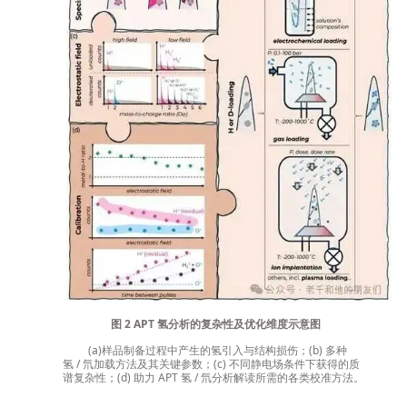
图
2 APT
氢分析的复杂性及优化维度示意图
(a)
样品制备过程中产生的氢引入与结构损伤；
(b)
多种
氢
/
氘加载方法及其关键参数；
(c)
不同静电场条件下获得的质
谱复杂性；
(d)
助力
APT
氢
/
氘分析解读所需的各类校准方法。