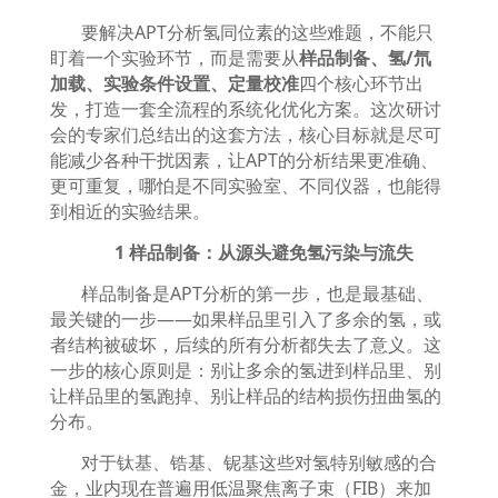
要解决
APT
分析氢同位素的这些难题，不能只
盯着一个实验环节，而是需要从
样品制备、氢
/
氘
加载、实验条件设置、定量校准
四个核心环节出
发，打造一套全流程的系统化优化方案。这次研讨
会的专家们总结出的这套方法，核心目标就是尽可
能减少各种干扰因素，让
APT
的分析结果更准确、
更可重复，哪怕是不同实验室、不同仪器，也能得
到相近的实验结果。
1
样品制备：从源头避免氢污染与流失
样品制备是
APT
分析的第一步，也是最基础、
最关键的一步
——
如果样品里引入了多余的氢，或
者结构被破坏，后续的所有分析都失去了意义。这
一步的核心原则是：别让多余的氢进到样品里、别
让样品里的氢跑掉、别让样品的结构损伤扭曲氢的
分布。
对于钛基、锆基、铌基这些对氢特别敏感的合
金，业内现在普遍用低温聚焦离子束（
FIB
）来加