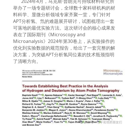
2024
年
4
月，马克斯
·
普朗克可持续材料研究所
举办了一场专题研讨会，全球数十家科研机构的材
料科学、显微分析领域专家齐聚一堂，专门针对
APT
分析氢、氘的难题展开研讨，试图梳理出一套
可落地的最优实验方法。这次研讨会的核心成果发
表在了国际期刊《
Microscopy and
Microanalysis
》
2024
年第
30
卷上，从实验操作的
优化到实验数据的规范报告，给出了一套完整的解
决方案，为突破
APT
分析氢同位素的技术瓶颈指明
了清晰方向。