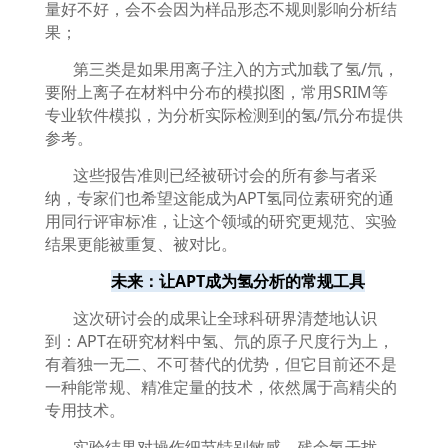
量好不好，会不会因为样品形态不规则影响分析结
果；
第三类是如果用离子注入的方式加载了氢
/
氘，
要附上离子在材料中分布的模拟图，常用
SRIM
等
专业软件模拟，为分析实际检测到的氢
/
氘分布提供
参考。
这些报告准则已经被研讨会的所有参与者采
纳，专家们也希望这能成为
APT
氢同位素研究的通
用同行评审标准，让这个领域的研究更规范、实验
结果更能被重复、被对比。
未来：让
APT
成为氢分析的常规工具
这次研讨会的成果让全球科研界清楚地认识
到：
APT
在研究材料中氢、氘的原子尺度行为上，
有着独一无二、不可替代的优势，但它目前还不是
一种能常规、精准定量的技术，依然属于高精尖的
专用技术。
实验结果对操作细节特别敏感，残余氢干扰、