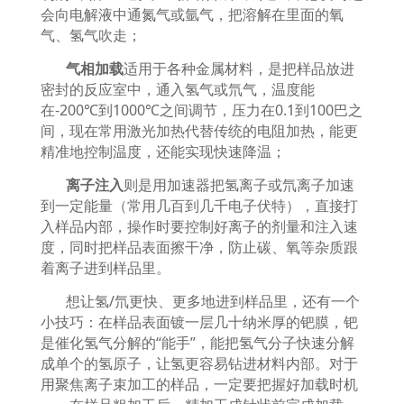
会向电解液中通氮气或氩气，把溶解在里面的氧
气、氢气吹走；
气相加载
适用于各种金属材料，是把样品放进
密封的反应室中，通入氢气或氘气，温度能
在
-200℃
到
1000℃
之间调节，压力在
0.1
到
100
巴之
间，现在常用激光加热代替传统的电阻加热，能更
精准地控制温度，还能实现快速降温；
离子注入
则是用加速器把氢离子或氘离子加速
到一定能量（常用几百到几千电子伏特），直接打
入样品内部，操作时要控制好离子的剂量和注入速
度，同时把样品表面擦干净，防止碳、氧等杂质跟
着离子进到样品里。
想让氢
/
氘更快、更多地进到样品里，还有一个
小技巧：在样品表面镀一层几十纳米厚的钯膜，钯
是催化氢气分解的
“
能手
”
，能把氢气分子快速分解
成单个的氢原子，让氢更容易钻进材料内部。对于
用聚焦离子束加工的样品，一定要把握好加载时机