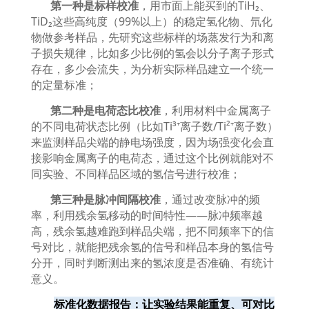
第一种是标样校准
，用市面上能买到的
TiH₂
、
TiD₂
这些高纯度（
99%
以上）的稳定氢化物、氘化
物做参考样品，先研究这些标样的场蒸发行为和离
子损失规律，比如多少比例的氢会以分子离子形式
存在，多少会流失，为分析实际样品建立一个统一
的定量标准；
第二种是电荷态比校准
，利用材料中金属离子
的不同电荷状态比例（比如
Ti³⁺
离子数
/Ti²⁺
离子数）
来监测样品尖端的静电场强度，因为场强变化会直
接影响金属离子的电荷态，通过这个比例就能对不
同实验、不同样品区域的氢信号进行校准；
第三种是脉冲间隔校准
，通过改变脉冲的频
率，利用残余氢移动的时间特性
——
脉冲频率越
高，残余氢越难跑到样品尖端，把不同频率下的信
号对比，就能把残余氢的信号和样品本身的氢信号
分开，同时判断测出来的氢浓度是否准确、有统计
意义。
标准化数据报告：让实验结果能重复、可对比