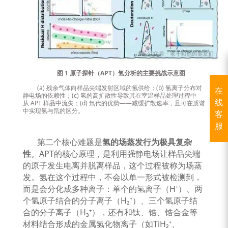
图
1
原子探针（
APT
）氢分析的主要挑战示意图
(a)
残余气体向样品尖端发射区域的氢供给；
(b)
氢离子分布对
在
静电场的依赖性；
(c)
氢的高扩散性导致其在室温样品处理过程中
线
从
APT
样品中流失；
(d)
氘代的优势
——
减缓扩散速率，且可在质谱
中实现氢与氘的区分。
客
服
第二个核心难题是
氢的场蒸发行为极具复杂
性
。
APT
的核心原理，是利用强静电场让样品尖端
的原子发生电离并脱离样品，这个过程被称为场蒸
发。氢在这个过程中，不会以单一形式被检测到，
而是会分化成多种离子：单个的氢离子（
H⁺
）、两
个氢原子结合的分子离子（
H₂⁺
）、三个氢原子结
合的分子离子（
H₃⁺
），还有和钛、锆、锆合金等
材料结合形成的金属氢化物离子（如
TiH₂⁺
、