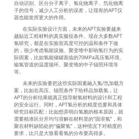
自动识别、区分分子离子、氢化物离子、氘化物离
子的信号，减少人工分析的误差，让现有的
APT
仪
器也能发挥更大的作用。
在实际实验设计方面，未来的
APT
实验要越来
越贴近工程材料的真实服役条件。现在大多数
APT
氢研究，都是在实验室高度可控的温和条件下做
的，很少考虑氢能设施、聚变堆中影响氢行为的实
际因素，比如氢能储罐面临的
70MPa
高压氢环境、
输氢管道的温度循环、聚变堆的中子辐照环境等
等。
未来的实验要把这些实际因素融入氢
/
氘加载方
案，比如在高压、辐照条件下给样品加载氢，让
APT
的分析结果能真正指导耐氢材料的设计和工程
的安全运行。同时，
APT
氢分析的精度也要和具体
研究目标匹配：比如想弄明白氢脆的根本原因，就
需要精准区分开均匀溶解在材料里的
“
固溶氢
”
，和
聚在材料缺陷处的
“
偏聚氢
”
，这种情况下对精度的
要求，比只是大致看看氢的分布要高得多。