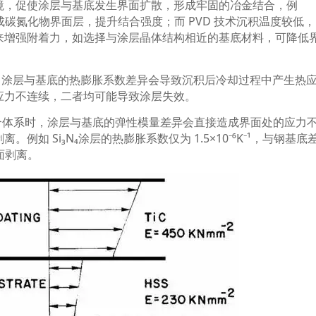
境，促使涂层与基底发生界面扩散，形成牢固的冶金结合，例
成碳氮化物界面层，提升结合强度；而
PVD
技术沉积温度较低，
来增强附着力，如选择与涂层晶体结构相近的基底材料，可降低
。涂层与基底的热膨胀系数差异会导致沉积后冷却过程中产生热
应力不连续，二者均可能导致涂层失效。
合体系时，涂层与基底的弹性模量差异会直接造成界面处的应力
剥离。例如
Si₃N₄
涂层的热膨胀系数仅为
1.5×10⁻⁶K⁻¹
，与钢基底
面剥离。