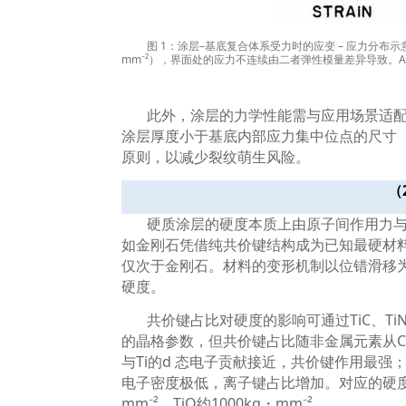
图
1
：涂层
–
基底复合体系受力时的应变
–
应力分布示
mm⁻²
），界面处的应力不连续由二者弹性模量差异导致。
A
此外，涂层的力学性能需与应用场景适
涂层厚度小于基底内部应力集中位点的尺寸
原则，以减少裂纹萌生风险。
（
硬质涂层的硬度本质上由原子间作用力
如金刚石凭借纯共价键结构成为已知最硬材
仅次于金刚石。材料的变形机制以位错滑移
硬度。
共价键占比对硬度的影响可通过
TiC
、
Ti
的晶格参数，但共价键占比随非金属元素从
与
Ti
的
d
态电子贡献接近，共价键作用最强
电子密度极低，离子键占比增加。对应的硬
mm⁻²
，
TiO
约
1000kg
・
mm⁻²
。