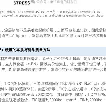
意图。涂层为
TiC
（弹性模量
450kN
・
mm⁻²
），基底为高速钢（弹性模量
230kN
・
 review of the present state of art in hard coatings grown from the vapor phase
配，涂层韧性不足易引发裂纹扩展，进而导致基底失效，因此需
（通常为
1-5μm
），例如高速钢工具涂层的厚度设计需严格遵循
2
）硬度的本质与科学测量方法
与材料变形机制共同决定。原子间
共价键占比越高，硬度通常越
料，立方氮化硼（
c-BN
）因以共价键为主、含少量离子键贡献，
为主，即使是高硬度脆性材料，阻碍位错运动的缺陷也能进一步
N
、
TiO
的对比体现。三者具有相同的晶体结构（
B1-NaCl
型）和
C
到
N
再到
O
逐渐降低。如图
2
所示，
TiC
的占据轨道中，
C
的
p
态
；
TiN
中
Ti
的
d
态电子密度相对降低，共价键作用减弱；
TiO
中
Ti
的
度也呈现递减趋势，
TiC
硬度约
3000kg
・
mm⁻²
，
TiN
约
2000kg