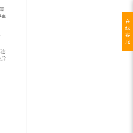
需
界面
在
线
应
客
服
不连
差异