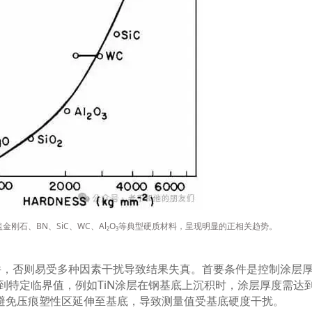
盖金刚石、
BN
、
SiC
、
WC
、
Al₂O₃
等典型硬质材料，呈现明显的正相关趋势。
件，否则易受多种因素干扰导致结果失真。首要条件是控制涂层
到特定临界值，例如
TiN
涂层在钢基底上沉积时，涂层厚度需达
避免压痕塑性区延伸至基底，导致测量值受基底硬度干扰。