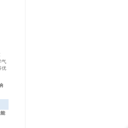
薄
学气
等优
响
性能