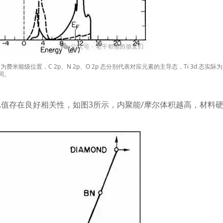
f
为费米能级位置，
C 2p
、
N 2p
、
O 2p
态分别代表对应元素的主导态，
Ti 3d
态实际为
同。
比值存在良好相关性，如图
3
所示，内聚能
/
摩尔体积越高，材料