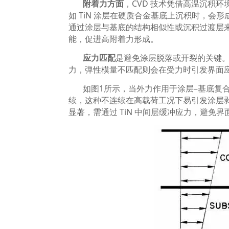
附着力方面
，
CVD
技术凭借高温沉积环
如
TiN
涂层在硬质合金基底上沉积时，会形
通过涂层与基底的结构相似性或沉积过渡层
能，促进高附着力形成。
应力匹配
是避免涂层脱落或开裂的关键
力，弹性模量不匹配则会在受力时引发界面
如图
1
所示，当外力作用于涂层
–
基底复
续，这种不连续在高载荷工况下易引发涂层
显著，需通过
TiN
中间层缓冲应力，避免界