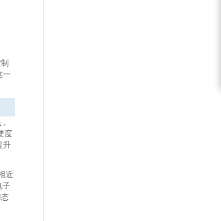
控制
这一
高
，
硬度
提升
相近
电子
d
态
・