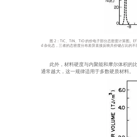
图
2
：
TiC
、
TiN
、
TiO
的价电子部分态密度计算图。
E
d
杂化态，三者的态密度分布差异直接反映共价键占比的不
此外，材料硬度与内聚能和摩尔体积的
通常越大，这一规律适用于多数硬质材料。