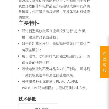
膜系统，标配旋转倾斜样品台，特别适用于各种
表面形貌的非导电样品在扫描电镜成像中的高质
量镀膜，也可满足电极镀膜，半导体等材料镀膜
的要求。
主要特性
通过新型高效低压直流磁控头进行“超冷”溅
射，避免样品表面受损；
对于近距离的样品，新型磁控管设计可提供广
角覆盖溅射；
在
用于泄气、吹扫和排气的独立电磁阀设计，确
线
保设备的快速运行；
客
喷镀电流控制不受样品室内气压影响，可得到
服
一致的镀膜速率和最佳的镀膜效果。
可使用多种金属靶材：Pt, Au, Au/Pd,
Pt/Pd（Pt 靶为标配），靶材更换快速方便。
技术参数