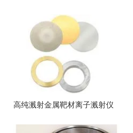
高纯溅射金属靶材离子溅射仪