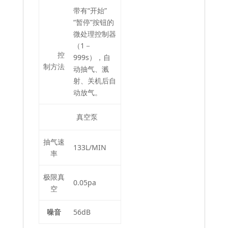
带有“开始”
“暂停”按钮的
微处理控制器
（1－
控
999s），自
制方法
动抽气、溅
射、关机后自
动放气。
真空泵
抽气速
133L/MIN
率
极限真
0.05pa
空
噪音
56dB