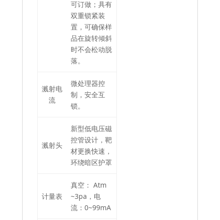
可订做；具有
双重锁紧装
置，可确保样
品在旋转倾斜
时不会松动脱
落。
微处理器控
溅射电
制，安全互
流
锁。
新型低电压磁
控管设计，靶
溅射头
材更换快速，
环绕暗区护罩
真空： Atm
计量表
~3pa，电
流：0~99mA