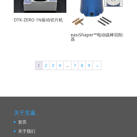
DTK-ZERO 1N振动切片机
easiShaper™电动碳棒切削
器
1
2
3
4
…
7
8
9
→
关于竞赢
首页
关于我们